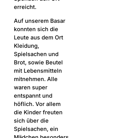
ist ein Dorf 1,5
Stunden östlich von
Zvoristea, sehr
abgelegen und
landwirtschaftlich
geprägt. Aufgrund
der großen
Entfernung zur
Sozialstation haben
bisher eher weniger
Spenden den Ort
erreicht.
Auf unserem Basar
konnten sich die
Leute aus dem Ort
Kleidung,