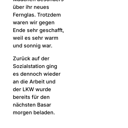
Spielsachen und
Brot, sowie Beutel
mit Lebensmitteln
mitnehmen. Alle
waren super
entspannt und
höflich. Vor allem
die Kinder freuten
sich über die
Spielsachen, ein
Mädchen besonders
über ihr neues
Fernglas. Trotzdem
waren wir gegen
Ende sehr geschafft,
weil es sehr warm
und sonnig war.