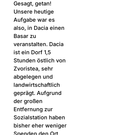
Person alles
raussuchen kann,
was sie benötigt.
Das ist besonders
bei Größen von
Kleidungsstücken
wichtig und auch
Schuhe können
anprobiert werden.
Gesagt, getan!
Unsere heutige
Aufgabe war es
also, in Dacia einen
Basar zu
veranstalten. Dacia