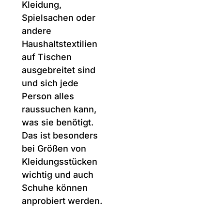
weniger Spenden
zu verteilen, indem
wir von Haus zu
Haus fahren und
den Familien die
Kleiderspenden in
Kisten übergeben.
Der Vorteil von
Basaren ist, dass
die Spenden wie
Kleidung,
Spielsachen oder
andere
Haushaltstextilien
auf Tischen
ausgebreitet sind
und sich jede